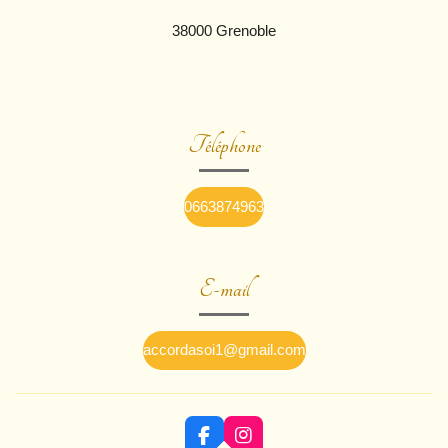
38000 Grenoble
Téléphone
0663874963
E-mail
accordasoi1@gmail.com
F
I